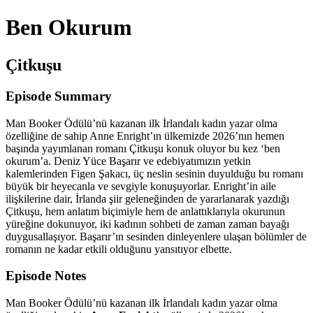
Ben Okurum
Çitkuşu
Episode Summary
Man Booker Ödülü’nü kazanan ilk İrlandalı kadın yazar olma
özelliğine de sahip Anne Enright’ın ülkemizde 2026’nın hemen
başında yayımlanan romanı Çitkuşu konuk oluyor bu kez ‘ben
okurum’a. Deniz Yüce Başarır ve edebiyatımızın yetkin
kalemlerinden Figen Şakacı, üç neslin sesinin duyulduğu bu romanı
büyük bir heyecanla ve sevgiyle konuşuyorlar. Enright’in aile
ilişkilerine dair, İrlanda şiir geleneğinden de yararlanarak yazdığı
Çitkuşu, hem anlatım biçimiyle hem de anlattıklarıyla okurunun
yüreğine dokunuyor, iki kadının sohbeti de zaman zaman bayağı
duygusallaşıyor. Başarır’ın sesinden dinleyenlere ulaşan bölümler de
romanın ne kadar etkili olduğunu yansıtıyor elbette.
Episode Notes
Man Booker Ödülü’nü kazanan ilk İrlandalı kadın yazar olma