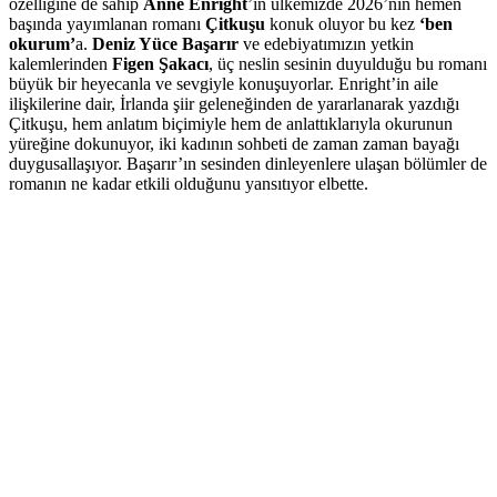
özelliğine de sahip
Anne Enright
’ın ülkemizde 2026’nın hemen
başında yayımlanan romanı
Çitkuşu
konuk oluyor bu kez
‘ben
okurum’
a.
Deniz Yüce Başarır
ve edebiyatımızın yetkin
kalemlerinden
Figen Şakacı
, üç neslin sesinin duyulduğu bu romanı
büyük bir heyecanla ve sevgiyle konuşuyorlar. Enright’in aile
ilişkilerine dair, İrlanda şiir geleneğinden de yararlanarak yazdığı
Çitkuşu, hem anlatım biçimiyle hem de anlattıklarıyla okurunun
yüreğine dokunuyor, iki kadının sohbeti de zaman zaman bayağı
duygusallaşıyor. Başarır’ın sesinden dinleyenlere ulaşan bölümler de
romanın ne kadar etkili olduğunu yansıtıyor elbette.