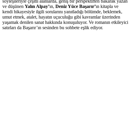
söyleşileriyle çeşitli alanlarda, geniş bir perspektiften bakarak yazan
ve düşünen
Yalın Alpay’
ın,
Deniz Yüce Başarır’
ın kitapla ve
kendi hikayesiyle ilgili sorularını yanıtladığı bölümde, beklemek,
umut etmek, atalet, hayatın uçuculuğu gibi kavramlar üzerinden
yaşamak denilen sanat hakkında konuşuluyor. Ve romanın etkileyici
satırları da Başarır’ın sesinden bu sohbete eşlik ediyor.